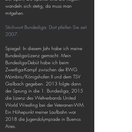
wandeln sich stetig, da muss man 
mitgehen.
Stichwort Bundesliga: Dort pfeifen Sie seit 
2007.
Spiegel: In diesem Jahr habe ich meine 
Bundesliga-Lizenz gemacht. Mein 
Bundesliga-Debüt habe ich beim 
Zweitliga-Kampf zwischen der RWG 
Mömbris/Königshofen II und dem TSV 
Gailbach gegeben. 2013 folgte dann 
der Sprung in die 1. Bundesliga, 2015 
die Lizenz des Weltverbands United 
World Wrestling bei der Veteranen-WM. 
Ein Höhepunkt meiner Laufbahn war 
2018 die Jugendolympiade in Buenos 
Aires.