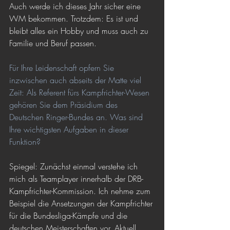
Auch werde ich dieses Jahr sicher eine 
WM bekommen. Trotzdem: Es ist und 
bleibt alles ein Hobby und muss auch zu 
Familie und Beruf passen.
Für Ihre Leidenschaft opfern Sie 
inzwischen auch abseits der Matte viel 
Zeit: Als Referent fürs Kampfrichter-Wesen 
gehören Sie dem Präsidium des 
Deutschen Ringer-Bundes an. Was sind 
Ihre wichtigsten Aufgaben in dieser 
Funktion?
Spiegel: Zunächst einmal verstehe ich 
mich als Teamplayer innerhalb der DRB-
Kampfrichter-Kommission. Ich nehme zum 
Beispiel die Ansetzungen der Kampfrichter 
für die Bundesliga-Kämpfe und die 
deutschen Meisterschaften vor. Aktuell 