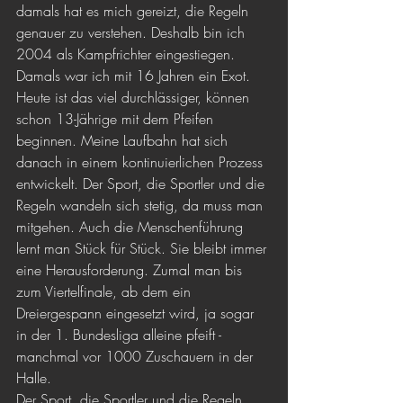
damals hat es mich gereizt, die Regeln 
genauer zu verstehen. Deshalb bin ich 
2004 als Kampfrichter eingestiegen. 
Damals war ich mit 16 Jahren ein Exot. 
Heute ist das viel durchlässiger, können 
schon 13-Jährige mit dem Pfeifen 
beginnen. Meine Laufbahn hat sich 
danach in einem kontinuierlichen Prozess 
entwickelt. Der Sport, die Sportler und die 
Regeln wandeln sich stetig, da muss man 
mitgehen. Auch die Menschenführung 
lernt man Stück für Stück. Sie bleibt immer 
eine Herausforderung. Zumal man bis 
zum Viertelfinale, ab dem ein 
Dreiergespann eingesetzt wird, ja sogar 
in der 1. Bundesliga alleine pfeift - 
manchmal vor 1000 Zuschauern in der 
Halle.
Der Sport, die Sportler und die Regeln 