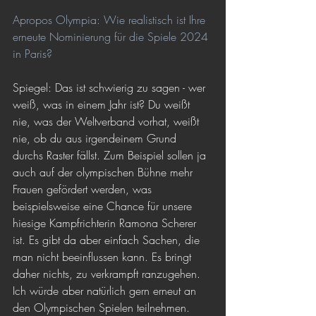
Apropos Olympia: Wie realistisch ist Ihre 
erneute Nominierung für die Spiele 2024 
in Paris?
Spiegel: Das ist schwierig zu sagen - wer 
weiß, was in einem Jahr ist? Du weißt 
nie, was der Weltverband vorhat, weißt 
nie, ob du aus irgendeinem Grund 
durchs Raster fällst. Zum Beispiel sollen ja 
auch auf der olympischen Bühne mehr 
Frauen gefördert werden, was 
beispielsweise eine Chance für unsere 
hiesige Kampfrichterin Ramona Scherer 
ist. Es gibt da aber einfach Sachen, die 
man nicht beeinflussen kann. Es bringt 
daher nichts, zu verkrampft ranzugehen. 
Ich würde aber natürlich gern erneut an 
den Olympischen Spielen teilnehmen. 