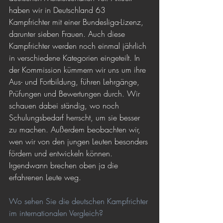
haben wir in Deutschland 63 
Kampfrichter mit einer Bundesliga-Lizenz, 
darunter sieben Frauen. Auch diese 
Kampfrichter werden noch einmal jährlich 
in verschiedene Kategorien eingeteilt. In 
der Kommission kümmern wir uns um ihre 
Aus- und Fortbildung, führen Lehrgänge, 
Prüfungen und Bewertungen durch. Wir 
schauen dabei ständig, wo noch 
Schulungsbedarf herrscht, um sie besser 
zu machen. Außerdem beobachten wir, 
wen wir von den jungen Leuten besonders 
fördern und entwickeln können. 
Irgendwann brechen oben ja die 
erfahrenen Leute weg.
Wo sehen Sie die deutschen Kampfrichter 
im internationalen Vergleich?