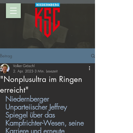
Beitrag
Volker Gröschl
2. Apr. 2023
3 Min. Lesezeit
"Non­plu­s­ul­t­ra im Ringen
erreicht"
Niedernberger 
Unparteiischer Jeffrey 
Spiegel über das 
Kampfrichter-Wesen, seine 
Karriere und erneute 