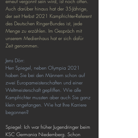
erneut vergönnt sein wird, ist noch offen. 
Auch darüber hinaus hat der 35-Jährige, 
der seit Herbst 2021 Kampfrichter-Referent 
des Deutschen Ringer-Bundes ist, jede 
Menge zu erzählen. Im Gespräch mit 
unserem Medienhaus hat er sich dafür 
Zeit genommen.
Jens Dörr:
Herr Spiegel, neben Olympia 2021 
haben Sie bei den Männern schon auf 
zwei Europameisterschaften und einer 
Weltmeisterschaft gepfiffen. Wie alle 
Kampfrichter mussten aber auch Sie ganz 
klein angefangen. Wie hat Ihre Karriere 
begonnen?
Spiegel: Ich war früher Jugendringer beim 
KSC Germania Niedernberg. Schon 