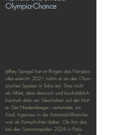
Olympia-Chance
Jef­f­rey Spie­gel hat im Rin­gen das Non­plu­s­
ul­t­ra er­reicht: 2021 nahm er an den Olym­
pi­schen Spie­len in To­kio teil. Dies nicht 
als Ath­let, aber den­noch und buch­stäb­lich 
haut­nah dran am Ge­sche­hen auf der Mat­
te: Der Nie­dern­ber­ger - ver­hei­ra­tet, ein 
Kind, In­ge­nieur in der Au­to­mo­bil-Bran­che - 
war als Kampf­rich­ter da­bei. Ob ihm das 
bei den Sommerspielen 2024 in Paris 