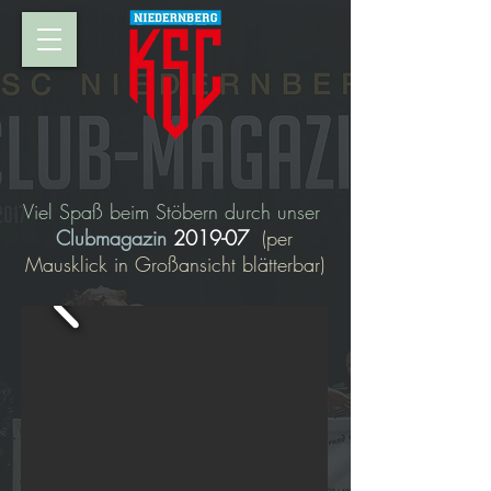
Viel Spaß beim Stöbern durch unser
Clubmagazin
2019-07
(per
Mausklick in Großansicht blätterbar)