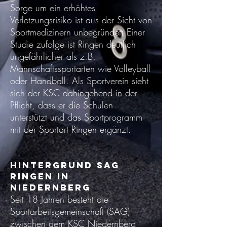
Sorge um ein erhöhtes
Verletzungsrisiko ist aus der Sicht von
Sportmedizinern unbegründet: Einer
Studie zufolge ist Ringen deutlich
ungefährlicher als z.B.
Mannschaftssportarten wie Volleyball
oder Handball. Als Sportverein sieht
sich der KSC dahingehend in der
Pflicht, dass er die Schulen
unterstützt und das Sportprogramm
mit der Sportart Ringen ergänzt.
Hintergrund SAG
Ringen in
Niedernberg
Seit 18 Jahren besteht die
Sportarbeitsgemeinschaft (SAG)
zwischen dem KSC Niedernberg