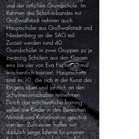
und der örtlichen Grundschule. Im
Rahmen des Schulverbandes mit
Großwallstadt nehmen auch
Hauptschüler aus Großwallstadt und
Niedernberg an der SAG teil.
Zurzeit werden rund 40
Grundschüler in zwei Gruppen zu je
zwanzig Schülern aus den Klassen
eins bis vier von Eva Fischer einmal
wöchentlich trainiert. Hauptschüler
sind es 10, die sich in der Kunst des
Ringens üben und jährlich an den
Schulmeisterschaften teilnehmen.
Durch das wöchentliche Training
sollen die Kinder in den Bereichen
Motorik und Koordination geschult
werden. Zum einen hoffen wir
dadurch junge Talente für unseren