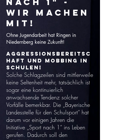
nach 1" -
Wir machen
mit!
Ohne Jugendarbeit hat Ringen in
Niedernberg keine Zukunft!
Aggressionsbereitsc
haft und Mobbing in
Schulen!
Solche Schlagzeilen sind mittlerweile
keine Seltenheit mehr, tatsächlich ist
sogar eine kontinuierlich
anwachsende Tendenz solcher
Vorfälle bemerkbar. Die „Bayerische
Landesstelle für den Schulsport“ hat
darum vor einigen Jahren die
Initiative „Sport nach 1“ ins Leben
gerufen. Dadurch soll den