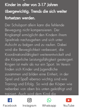
Kinder im alter von 3-17 Jahren
übergewichtig. Trends die sich weiter
fortsetzen werden.
Der Schulsport allein kann die fehlende
Bewegung nicht kompensieren. Der
Ringkampf ermöglicht den Kindern ihrem
Spieltrieb nachzugehen und sich unter
Aufsicht zu balgen und zu raufen. Dabei
wird die Beweglichkeit verbessert, die
Koordinationsfähigkeit weiterentwickelt und
die Körperliche Leistungsfähigkeit gesteigert.
Ringen ist mehr als nur ein Sport. Im Verein
finden sich Kinder und Jugendliche
zusammen und bilden eine Einheit, in der
Spiel und Spaß ebenso wichtig sind wie
Training und Erfolg. So wird der Körper wie
nebenbei von oben bis unten gekräftigt und
trainiert. Auch wird dem Kind die
Gelegenheit gegeben seine Persönlichkeit
auf der Grundlage der sportlichen Fairness
Facebook
Instagram
Whatsapp
YouTube
zu entwickeln.