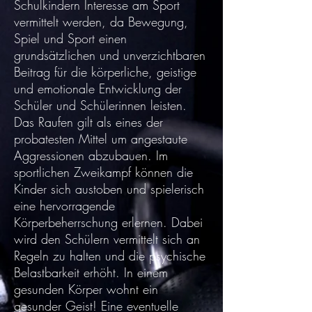
Schulkindern Interesse am Sport
vermittelt werden, da Bewegung,
Spiel und Sport einen
grundsätzlichen und unverzichtbaren
Beitrag für die körperliche, geistige
und emotionale Entwicklung der
Schüler und Schülerinnen leisten.
Das Raufen gilt als eines der
probatesten Mittel um angestaute
Aggressionen abzubauen. Im
sportlichen Zweikampf können die
Kinder sich austoben und spielerisch
eine hervorragende
Körperbeherrschung erlernen. Dabei
wird den Schülern vermittelt sich an
Regeln zu halten und die psychische
Belastbarkeit erhöht. In einem
gesunden Körper wohnt ein
gesunder Geist! Eine eventuelle