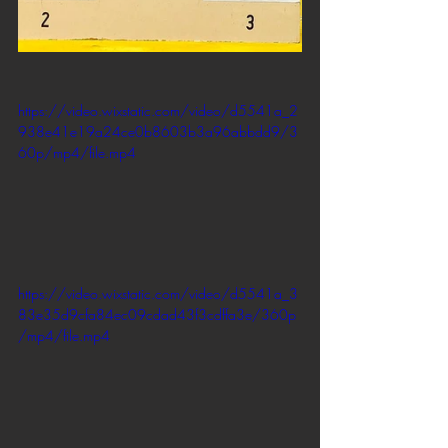
https://video.wixstatic.com/video/d5541a_2
938e41e19a24ce0b8603b3a96abbdd9/3
60p/mp4/file.mp4
https://video.wixstatic.com/video/d5541a_3
83e35d9cfa84ec09cdad43f3cdffa3e/360p
/mp4/file.mp4