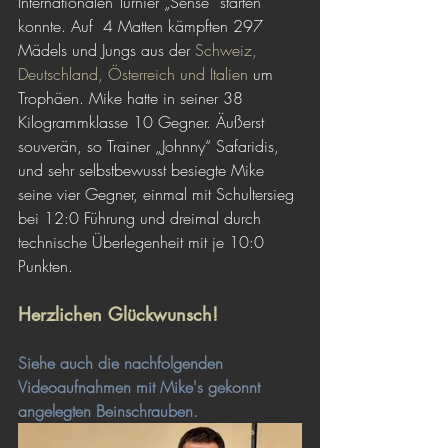
Internationalen Turnier „Sense“ starten 
konnte. Auf  4 Matten kämpften 297 
Mädels und Jungs aus der 
Schweiz, 
Deutschland, Österreich und Italien
 um 
Trophäen. Mike hatte in seiner 38 
Kilogrammklasse 10 Gegner. Äußerst 
souverän, so Trainer „Johnny“ Safaridis, 
und sehr selbstbewusst besiegte Mike 
seine vier Gegner, einmal mit Schultersieg 
bei 12:0 Führung und dreimal durch 
technische Überlegenheit mit je 10:0 
Punkten. 
Herzlichen Glückwunsch!
Siehe auch die nachfolgenden 
Videoaufnahmen mit Mike's gekonnt 
angelegten Beinschrauben.