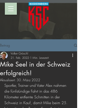
Beitrag
Volker Gröschl
21. Feb. 2022
1 Min. Lesezeit
Mike Seel in der Schweiz
erfolgreich!
Aktualisiert:
30. März 2022
Sportler, Trainer und Vater Alex nahmen 
die fünfstündige Fahrt in das 486 
Kilometer entfernte Schmitten in der 
Schweiz in Kauf, damit Mike beim 25. 