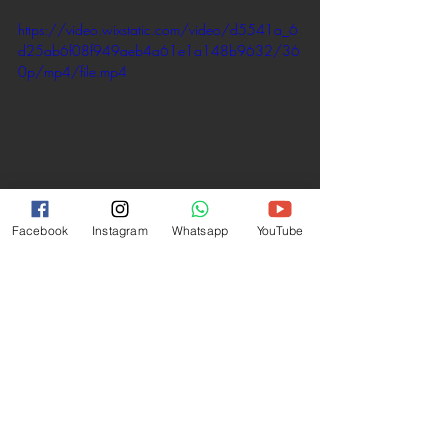
https://video.wixstatic.com/video/d5541a_6
d25ab6f08f949aeb4a61e1a148b9632/36
0p/mp4/file.mp4
Facebook
Instagram
Whatsapp
YouTube
Aktuelle Beiträge
Alle ansehen