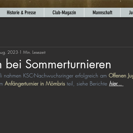
Historie & Presse
Club-Magazin
Mannschaft
Ju
Aug. 2023
1 Min. Lesezeit
n bei Sommerturnieren
uli nahmen KSC-Nachwuchsringer erfolgreich am 
Offenen Jug
m 
Anfängerturnier in Mömbris
 teil, siehe Berichte 
hier... 