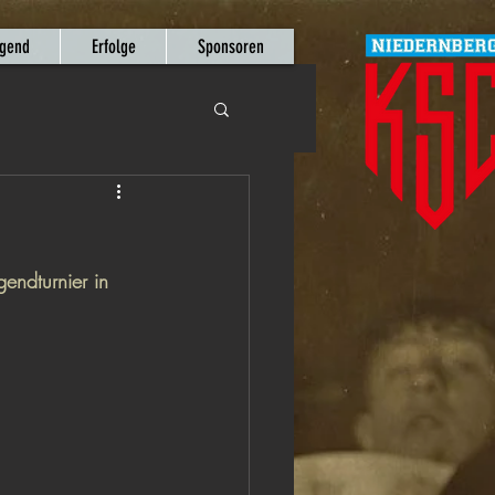
gend
Erfolge
Sponsoren
endturnier in 