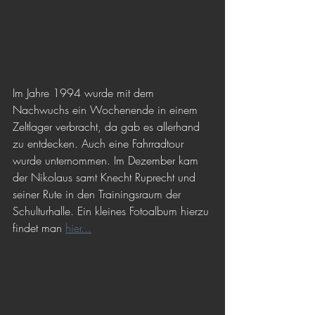
Im Jahre 1994 wurde mit dem 
Nachwuchs ein Wochenende in einem 
Zeltlager verbracht, da gab es allerhand 
zu entdecken. Auch eine Fahrradtour 
wurde unternommen. Im Dezember kam 
der Nikolaus samt Knecht Ruprecht und 
seiner Rute in den Trainingsraum der 
Schulturhalle. Ein kleines Fotoalbum hierzu 
findet man 
hier...