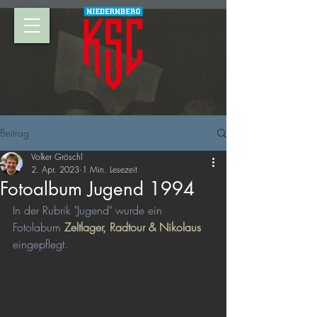
Beitrag
Volker Gröschl
2. Apr. 2023
1 Min. Lesezeit
Fotoalbum Jugend 1994
In der Rubrik "Jugend" wurde ein 
Fotolabum 
Zeltlager, Radtour & Nikolaus
eingepflegt.