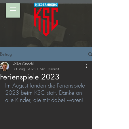
Beitrag
Volker Gröschl
30. Aug. 2023
1 Min. Lesezeit
Ferienspiele 2023
Im August fanden die Ferienspiele 
2023 beim KSC statt. Danke an 
alle Kinder, die mit dabei waren!