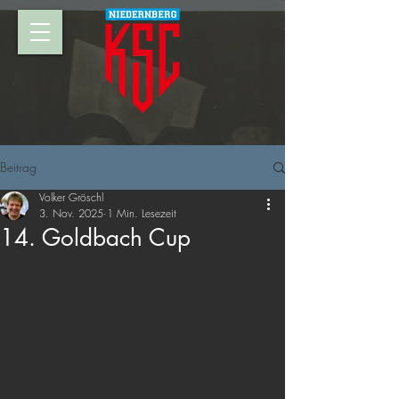
Beitrag
Volker Gröschl
3. Nov. 2025
1 Min. Lesezeit
14. Goldbach Cup