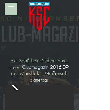
Viel Spaß beim Stöbern durch
unser
Clubmagazin
2015-09
(per Mausklick in Großansicht
blätterbar)