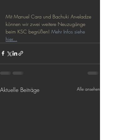
Mit Manuel Cara und Bachuki Arveladze 
können wir zwei weitere Neuzugänge 
beim KSC begrüßen! 
Mehr Infos siehe 
hier...
Aktuelle Beiträge
Alle ansehen