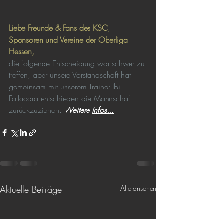
Liebe Freunde & Fans des KSC, 
Sponsoren und Vereine der Oberliga 
Hessen,
die folgende Entscheidung war schwer zu 
treffen, aber unsere Vorstandschaft hat 
gemeinsam mit unserem Trainer Ibi 
Fallacara entschieden die Mannschaft 
zurückzuziehen. 
Weitere 
Infos...
Aktuelle Beiträge
Alle ansehen